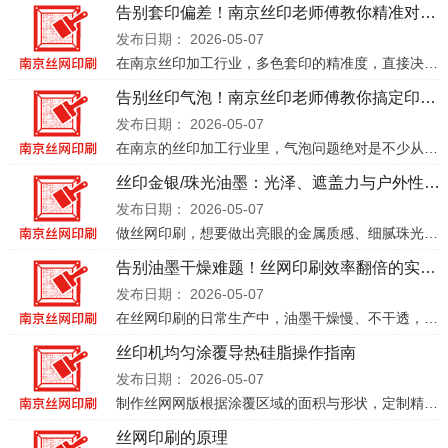
告别套印偏差！南京丝印老师傅教你精准对位技巧
发布日期：
2026-05-07
在南京丝印加工行业，多色套印的精准度，直接决定了成品的质感与档次。哪怕是毫米级的偏差，都可能让图案错位、边缘模糊，让精心设计的产品质感大打折扣。今天，南京本地丝印老师傅就结合多年实操经验，拆解套印定位
告别丝印气泡！南京丝印老师傅教你搞定印刷瑕疵难题
发布日期：
2026-05-07
在南京的丝印加工行业里，气泡问题绝对是不少从业者的 “心头大患”。明明设计和打样都完美的图案，一上批量印刷就被表面的气泡、白点毁了质感，不仅影响成品美观，更可能耽误客户交期。今天，南京本地丝印老师傅就
丝印金银/珠光油墨：光泽、遮盖力与户外性能全解析
发布日期：
2026-05-07
做丝网印刷，想要做出亮眼的金属质感、细腻珠光效果，选对油墨、吃透颜料特性是关键。很多师傅在做金银墨、珠光墨时，常遇到遮盖力差、光泽度不够、户外易氧化发乌的问题，今天就为大家一次性讲透核心原理与实用技巧
告别油墨干燥难题！丝网印刷效率翻倍的实用指南
发布日期：
2026-05-07
在丝网印刷的日常生产中，油墨干燥慢、不干透，一直是让印刷师傅们头疼的“老大难”问题——不仅拖慢生产节奏，还可能导致成品蹭脏、报废，直接影响交付效率与口碑。别慌，今天就为大家整理一套科学、可落地的油墨干
丝印机均匀涂覆导热硅脂操作指南
发布日期：
2026-05-07
制作丝网网版根据涂覆区域的面积与形状，定制精密丝网网版，网孔孔径需与导热硅脂的粒径匹配，确保硅脂能顺利透过。准备定位治具为避免 IGBT 在印刷过程中移位，制作专用治具并将 IGBT 固定到位，保证定
丝网印刷的原理