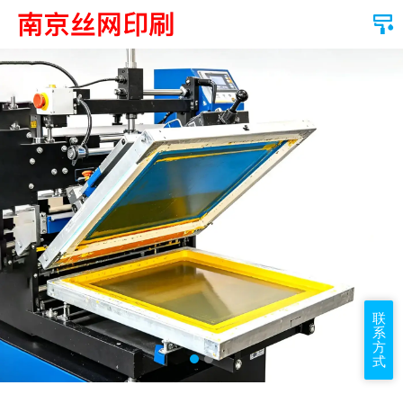
联
系
方
式